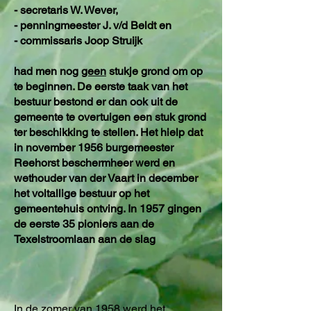
- secretaris W. Wever,
- penningmeester J. v/d Beldt en
- commissaris Joop Struijk
had men nog
geen
stukje grond om op
te beginnen. De eerste taak van het
bestuur bestond er dan ook uit de
gemeente te overtuigen een stuk grond
ter beschikking te stellen. Het hielp dat
in november 1956 burgemeester
Reehorst beschermheer werd en
wethouder van der Vaart in december
het voltallige bestuur op het
gemeentehuis ontving. In 1957 gingen
de eerste 35 pioniers aan de
Texelstroomlaan aan de slag
In de zomer van 1958 werd het