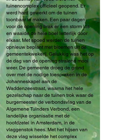
tuinencomplex officieel geopend. Er
werd hard gewerkt om de tuinen
toonbaar te maken. Een paar dagen
voor de opening brak er een storm los
en waaide de hele boel letterlijk door
elkaar. Met spoed werden de tuinen
opnieuw beplant met bloemen uit de
gemeentekwekerij. Gelukkig was het op
de dag van de opening stralend mooi
weer. De gemeente droeg de grond
over met de nodige toespraken in de
Johanneskapel aan de
Waddenzeestraat, waarna het hele
gezelschap naar de tuinen trok waar de
burgemeester de verbondsvlag van de
Algemene Tuinders Verbond, een
landelijke organisatie met de
hoofdzetel in Amsterdam, in de
vlaggenstok hees. Met het hijsen van
deze vlag wisselde het complex