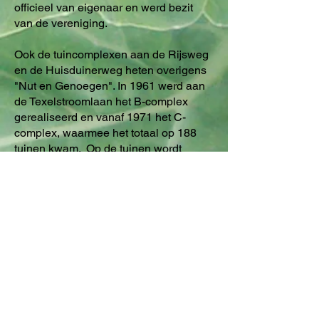
officieel van eigenaar en werd bezit
van de vereniging.
Ook de tuincomplexen aan de Rijsweg
en de Huisduinerweg heten overigens
"Nut en Genoegen". In 1961 werd aan
de Texelstroomlaan het B-complex
gerealiseerd en vanaf 1971 het C-
complex, waarmee het totaal op 188
tuinen kwam. Op de tuinen wordt
letterlijk van alles gekweekt, van
pruimen, peren, en appels tot groenten,
bloemen en aardappels. Het eerste
huisje op het tuinencomplex heeft
inmiddels op iedere tuin een unieke
opvolger want uiteraard is er niets fijner
dan na gedane arbeid uit te rusten en
het resultaat vanuit de tuinstoel te
bewonderen. Eind juni tijdens de open
dagen kunnen producten van de tuin