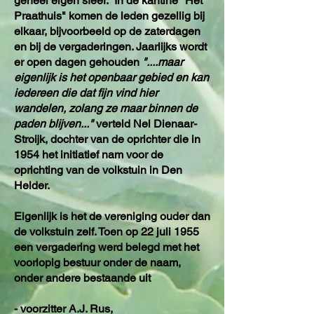
geheel eigen sfeer. In de kantine "Het
Praathuis" komen de leden gezellig bij
elkaar, bijvoorbeeld op de zaterdagen
en bij de vergaderingen. Jaarlijks wordt
er open dagen gehouden
"....maar
eigenlijk is het openbaar gebied en kan
iedereen die dat fijn vind hier
wandelen, zolang ze maar binnen de
paden blijven..."
verteld Nel Dienaar-
Stroijk, dochter van de oprichter die in
1954 het initiatief nam voor de
oprichting van de volkstuin in Den
Helder.
Eigenlijk is het de vereniging ouder dan
de volkstuin zelf. Toen op 22 juli 1955
een vergadering werd belegd met het
voorlopig bestuur onder de naam,
onder andere bestaande uit
- voorzitter A.J. Rus,