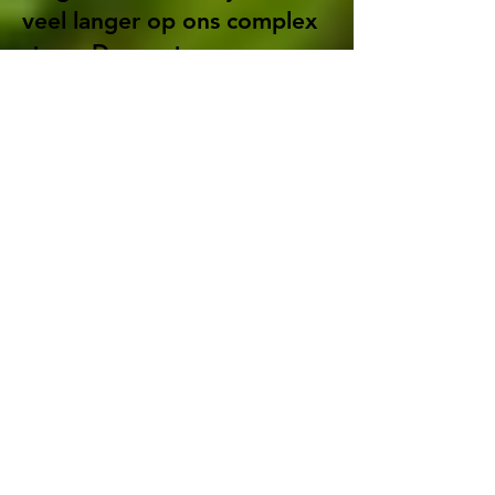
veel langer op ons complex
staan. De maat voor een
compostbak is 1m x 1m x 1
m.
Per tuin zijn maximaal
2
compostbakken
toegestaan.
Ze moeten 60 cm. Uit de
kant aan de achterkant van
de tuin worden geplaatst.
Water
: Als er nog geen
water op uw tuin is, kunt u
dat aanvragen via de BTC.
Alles na de waterput is voor