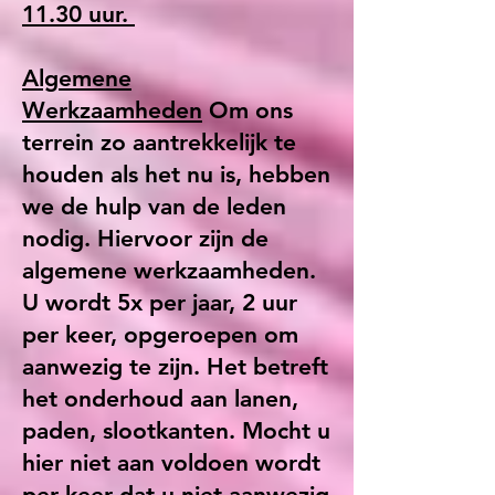
11.30 uur.
Algemene
Werkzaamheden
Om ons
terrein zo aantrekkelijk te
houden als het nu is, hebben
we de hulp van de leden
nodig. Hiervoor zijn de
algemene werkzaamheden.
U wordt 5x per jaar, 2 uur
per keer, opgeroepen om
aanwezig te zijn. Het betreft
het onderhoud aan lanen,
paden, slootkanten. Mocht u
hier niet aan voldoen wordt
per keer dat u niet aanwezig