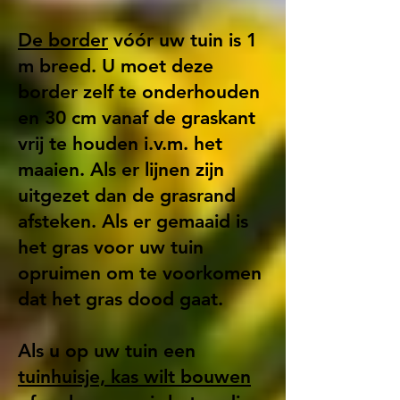
De border
vóór uw tuin is 1
m breed. U moet deze
border zelf te onderhouden
en 30 cm vanaf de graskant
vrij te houden i.v.m. het
maaien. Als er lijnen zijn
uitgezet dan de grasrand
afsteken. Als er gemaaid is
het gras voor uw tuin
opruimen om te voorkomen
dat het gras dood gaat.
Als u op uw tuin een
tuinhuisje, kas wilt bouwen