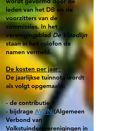
wordt gevormd door de
leden van het DB en de
voorzitters van de
commissies. In het
verenigingsblad
De Vloedlijn
staan in het colofon de
namen vermeld.
De kosten per jaar:
De jaarlijkse tuinnota wordt
als volgt opgemaakt:
- de contributie
- bijdrage
AVVN
(Algemeen
Verbond van
Volkstuindersverenigingen in