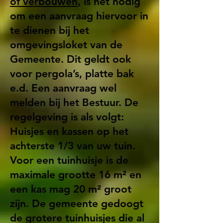
of verbouwen
, is het nodig
om een aanvraag hiervoor in
te dienen bij het
omgevingsloket van de
Gemeente. Dit geldt ook
voor pergola’s, platte bak
e.d. Een aanvraag wel
melden bij het Bestuur. De
regelgeving is als volgt:
Huisjes en kassen op het
achterste 1/3 van uw tuin.
Voor een tuinhuisje is de
maximale grootte 16 m² en
een kas mag 20 m² groot
zijn. De gemeente gedoogt
de grotere tuinhuisjes die al