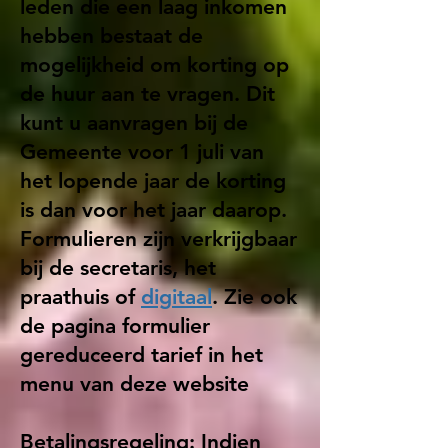
leden die een laag inkomen
hebben bestaat de
mogelijkheid om korting op
de h
uur aan te vragen. Dit
kunt u aanvragen bij de
Gemeente voor 1 juli van
het lopende jaar de korting
is dan voor het jaar daarop.
Formulieren zijn verkrijgbaar
bij de secretaris, het
praathuis of
digitaal
. Zie ook
de pagina formulier
gereduceerd tarief in het
menu van deze website
Betalingsregeling:
Indien