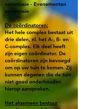
commissie - Evenementen
commissie
De coördinatoren:
Het hele complex bestaat uit
drie delen, nl. het A-, B- en
C-complex. Elk deel heeft
zijn eigen coördinator. De
coördinatoren zijn bevoegd
om op uw tuin te komen. Zij
kunnen degenen die de tuin
niet goed onderhouden
hierop aanspreken.
Het algemeen bestuur