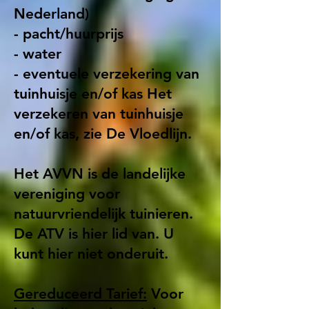
Nederland)
- pacht/huurprijs
- water
- eventuele verzekering van
tuinhuisje en/of kas Het
verzekeren van tuinhuisje
en/of kas, zie De Vloedlijn.
Het AVVN is de landelijke
vereniging voor
natuurvriendelijk tuinieren.
De ATV is hier lid van. U
ku
nt hier niet onderuit.
Gereduceerd Tarief:
Voor