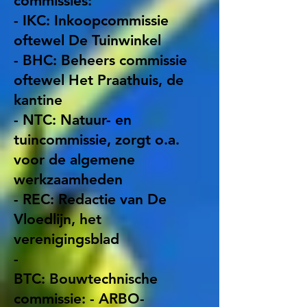
commissies:
- IKC: Inkoopcommissie
oftewel De Tuinwinkel
- BHC: Beheers commissie
oftewel Het Praathuis, de
kantine
- NTC: Natuur- en
tuincommissie, zorgt o.a.
voor de algemene
werkzaamheden
- REC: Redactie van De
Vloedlijn, het
verenigingsblad
-
BTC: Bouwtechnische
commissie: - ARBO-