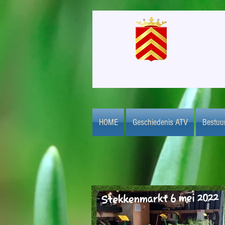
ATV Texelstroom
Texelstroomlaan 3
1784 EA Den Helder
HOME
Geschiedenis ATV
Bestuu