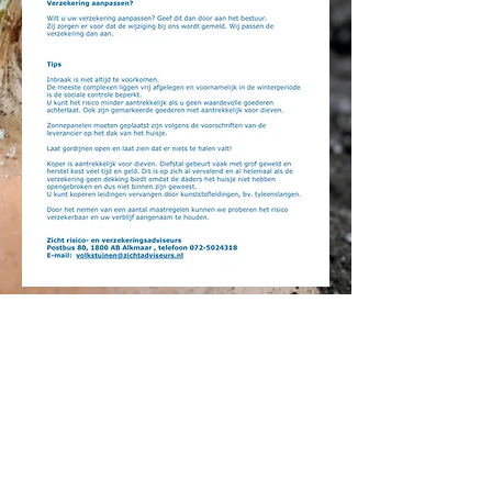
BELANGRIJK:
Bij het aangeven van schade
aan het tuinhuis mailt u
naar:
atvtexelstroomverzekeringen@gmail.c
om
Het schadeformulier krijgt u van ons na
melding van een schade toegestuurd met
een schadenummer. Dit formulier vult u in
en scant u in.